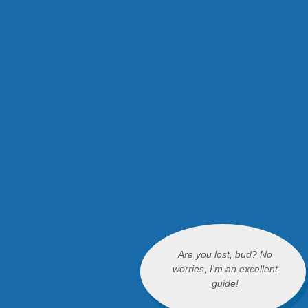
Are you lost, bud? No
worries, I'm an excellent
guide!